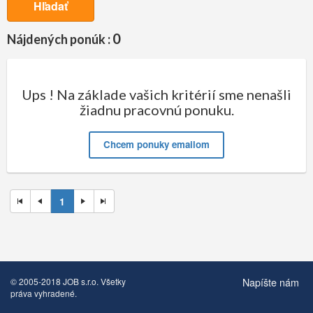
Hľadať
0
Nájdených ponúk :
Ups ! Na základe vašich kritérií sme nenašli
žiadnu pracovnú ponuku.
Chcem ponuky emailom
1
Napíšte nám
© 2005-2018 JOB s.r.o. Všetky
práva vyhradené.