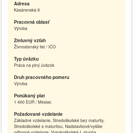
Adresa
Kasárenská 9
Pracovná oblasť
Výroba
Zmluvný vzťah
Živnostenský list / IČO
Typ úväzku
Práca na plný úväzok
Druh pracovného pomeru
Výroba
Ponúkaný plat
1 400 EUR / Mesiac
Požadované vzdelanie
Základné vzdelanie, Stredoškolské bez maturity,
Stredoškolské s maturitou, Nadstavbové/vyššie
odborné vzdelanie, Vysokoškolské I. stupňa,