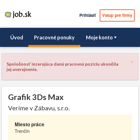
Prihlásiť
Vstup pre firmy
Úvod
Pracovné ponuky
Moje konto
×
Spoločnosť inzerujúca danú pracovnú pozíciu ukončila
jej uverejnenie.
Grafik 3Ds Max
Veríme v Zábavu, s.r.o.
Miesto práce
Trenčín