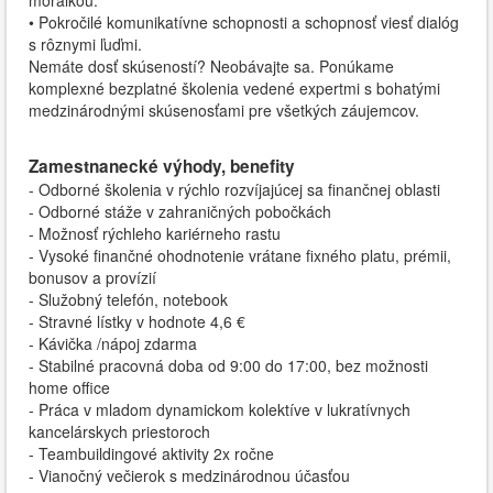
morálkou.
• Pokročilé komunikatívne schopnosti a schopnosť viesť dialóg
s rôznymi ľuďmi.
Nemáte dosť skúseností? Neobávajte sa. Ponúkame
komplexné bezplatné školenia vedené expertmi s bohatými
medzinárodnými skúsenosťami pre všetkých záujemcov.
Zamestnanecké výhody, benefity
- Odborné školenia v rýchlo rozvíjajúcej sa finančnej oblasti
- Odborné stáže v zahraničných pobočkách
- Možnosť rýchleho kariérneho rastu
- Vysoké finančné ohodnotenie vrátane fixného platu, prémii,
bonusov a provízií
- Služobný telefón, notebook
- Stravné lístky v hodnote 4,6 €
- Kávička /nápoj zdarma
- Stabilné pracovná doba od 9:00 do 17:00, bez možnosti
home office
- Práca v mladom dynamickom kolektíve v lukratívnych
kancelárskych priestoroch
- Teambuildingové aktivity 2x ročne
- Vianočný večierok s medzinárodnou účasťou