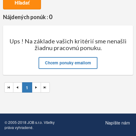
Hľadať
0
Nájdených ponúk :
Ups ! Na základe vašich kritérií sme nenašli
žiadnu pracovnú ponuku.
Chcem ponuky emailom
1
Napíšte nám
© 2005-2018 JOB s.r.o. Všetky
práva vyhradené.