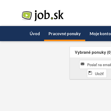
Úvod
Pracovné ponuky
Moje konto
Vybrané ponuky
0
Poslať na emai
Uložiť