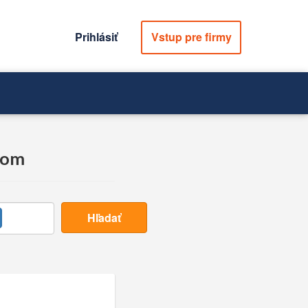
Prihlásiť
Vstup pre firmy
nom
Hľadať