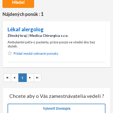
Hľadať
1
Nájdených ponúk :
Lékař alergolog
Zlínský kraj
|
Medica Chirurgica s.r.o.
Ambulantní péče o pacienty, práce pouze ve všední dny bez
služeb.
Pridať medzi vybrané ponuky
1
Chcete aby o Vás zamestnávatelia vedeli ?
Vytvoriť životopis