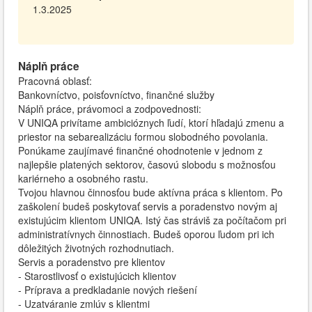
1.3.2025
Náplň práce
Pracovná oblasť:
Bankovníctvo, poisťovníctvo, finančné služby
Náplň práce, právomoci a zodpovednosti:
V UNIQA privítame ambicióznych ľudí, ktorí hľadajú zmenu a
priestor na sebarealizáciu formou slobodného povolania.
Ponúkame zaujímavé finančné ohodnotenie v jednom z
najlepšie platených sektorov, časovú slobodu s možnosťou
kariérneho a osobného rastu.
Tvojou hlavnou činnosťou bude aktívna práca s klientom. Po
zaškolení budeš poskytovať servis a poradenstvo novým aj
existujúcim klientom UNIQA. Istý čas stráviš za počítačom pri
administratívnych činnostiach. Budeš oporou ľudom pri ich
dôležitých životných rozhodnutiach.
Servis a poradenstvo pre klientov
- Starostlivosť o existujúcich klientov
- Príprava a predkladanie nových riešení
- Uzatváranie zmlúv s klientmi