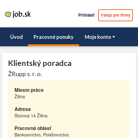
Prihlásiť
Vstup pre firmy
Úvod
Pracovné ponuky
Moje konto
Klientský poradca
ŽRupp s. r. o.
Miesto práce
Žilina
Adresa
Štúrova 14 Žilina
Pracovná oblasť
Bankovníctvo, Poisťovníctvo