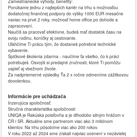
Zamestnanecké výhody, benefity:
Ponúkame jednu z najlepších kariér na trhu s možnosťou
dodatočnej finančnej podpory do výšky 1000 EUR mesačne
naviac na prvé 2 roky, možnosť home office po dohode a
zapracovaní.
Naučíš sa pracovať efektívne, budeš mať dostatok času na
svoju rodinu, koníčky aj cestovanie.
Uľahčíme Ti prácu tým, že dostaneš potrebné technické
vybavenie.
Špičkové školenia zdarma - naučíme ťa všetko, čo k práci
potrebuješ. Osvojíš si predajné zručnosti, ktoré Ti pomôžu
uspieť aj vbežnom živote.
Za nadpriemerné výsledky Ťa 2 x ročne odmeníme zážitkovou
dovolenkou.
Informácie pre uchádzača
Inzerujúca spoločnosť:
Stručná charakteristika spoločnosti
UNIQA je Rakúska poisťovňa a je dlhodobo silným hráčom v
ČR i SR. Aktuálne sme partnerom viac ako 3 miliónom
klientov. Na trhu pôsobíme viac ako 200 rokov.
V roku 2022 až 2024 sme získali najviac ocenení v nezávislej