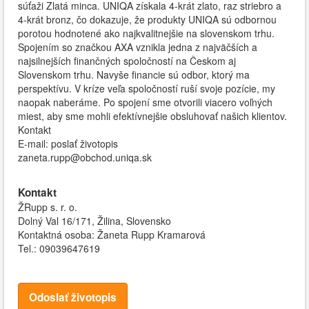
súťaži Zlatá minca. UNIQA získala 4-krát zlato, raz striebro a
4-krát bronz, čo dokazuje, že produkty UNIQA sú odbornou
porotou hodnotené ako najkvalitnejšie na slovenskom trhu.
Spojením so značkou AXA vznikla jedna z najväčších a
najsilnejších finančných spoločností na Českom aj
Slovenskom trhu. Navyše financie sú odbor, ktorý ma
perspektívu. V kríze veľa spoločností ruší svoje pozície, my
naopak naberáme. Po spojení sme otvorili viacero voľných
miest, aby sme mohli efektívnejšie obsluhovať našich klientov.
Kontakt
E-mail: poslať životopis
zaneta.rupp@obchod.uniqa.sk
Kontakt
ŽRupp s. r. o.
Dolný Val 16/171, Žilina, Slovensko
Kontaktná osoba: Žaneta Rupp Kramarová
Tel.: 09039647619
Odoslať životopis