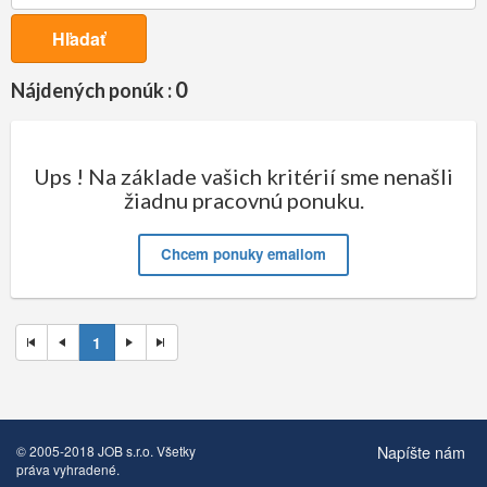
Hľadať
0
Nájdených ponúk :
Ups ! Na základe vašich kritérií sme nenašli
žiadnu pracovnú ponuku.
Chcem ponuky emailom
1
Napíšte nám
© 2005-2018 JOB s.r.o. Všetky
práva vyhradené.