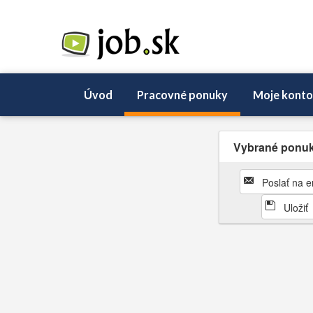
Úvod
Pracovné ponuky
Moje konto
Vybrané ponu
Poslať na e
Uložiť