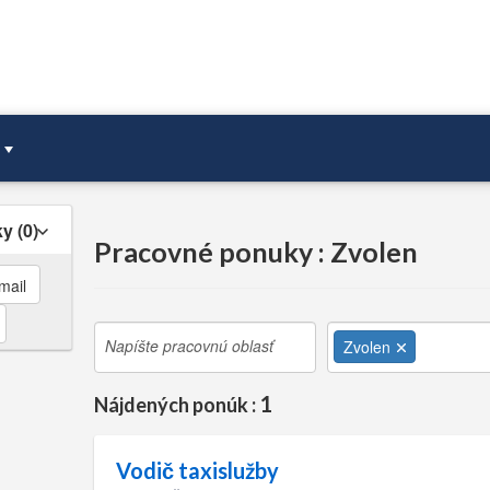
ky
0
Pracovné ponuky : Zvolen
mail
Zvolen
1
Nájdených ponúk :
Vodič taxislužby