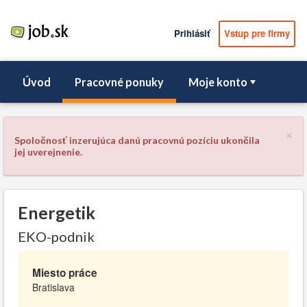
Prihlásiť
Vstup pre firmy
Úvod
Pracovné ponuky
Moje konto
×
Spoločnosť inzerujúca danú pracovnú pozíciu ukončila
jej uverejnenie.
Energetik
EKO-podnik
Miesto práce
Bratislava