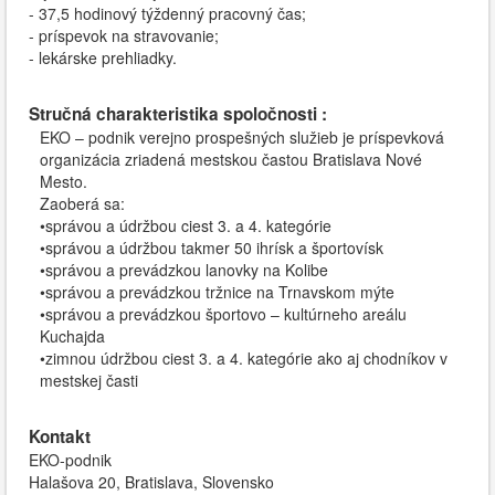
- 37,5 hodinový týždenný pracovný čas;
- príspevok na stravovanie;
- lekárske prehliadky.
Stručná charakteristika spoločnosti :
EKO – podnik verejno prospešných služieb je príspevková
organizácia zriadená mestskou častou Bratislava Nové
Mesto.
Zaoberá sa:
•správou a údržbou ciest 3. a 4. kategórie
•správou a údržbou takmer 50 ihrísk a športovísk
•správou a prevádzkou lanovky na Kolibe
•správou a prevádzkou tržnice na Trnavskom mýte
•správou a prevádzkou športovo – kultúrneho areálu
Kuchajda
•zimnou údržbou ciest 3. a 4. kategórie ako aj chodníkov v
mestskej časti
Kontakt
EKO-podnik
Halašova 20, Bratislava, Slovensko