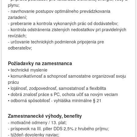
plynu;
- navrhovanie postupov optimálneho prevádzkovania
zariadení;
- preberanie a kontrola vykonaných prác od dodávateľov;
- kontrola odstránenia zistených nedostatkov pri pravidelných
revíziách;
- určovanie technických podmienok pripojenia pre
odberateľov;
Požiadavky na zamestnanca
• technické myslenie
• komunikatívnosť a schopnosť samostatne organizovať svoju
prácu
• lojálnosť, zodpovednosť, samostatnosť a flexibilita
• dobrá znalosť práce s PC, ochota učiť sa novým veciam
• odborná spôsobilosť - vyhláška minimálne § 21
Zamestnanecké výhody, benefity
- motivačné odmeny / 13. plat;
- príspevok na III. pilier DDS 2,5% z hrubého príjmu;
- týždeň dovolenky naviac;