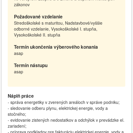
zákonov
Požadované vzdelanie
Stredoškolské s maturitou, Nadstavbové/vyššie
odborné vzdelanie, Vysokoškolské I. stupňa,
Vysokoškolské II. stupňa
Termín ukončenia výberového konania
asap
Termín nástupu
asap
Náplň práce
- správa energetiky v zverených areáloch v správe podniku;
- sledovanie odberu plynu, elektrickej energie, vody a
stočného;
- evidovanie zistených nedostatkov a odchýlok v prevádzke el.
zariadení;
- príprava podkladov pre fakturáciu elektrickej energie, vody a