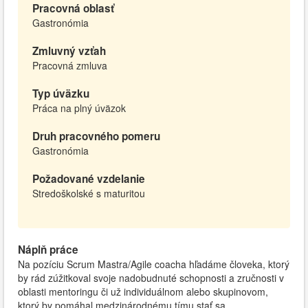
Pracovná oblasť
Gastronómia
Zmluvný vzťah
Pracovná zmluva
Typ úväzku
Práca na plný úväzok
Druh pracovného pomeru
Gastronómia
Požadované vzdelanie
Stredoškolské s maturitou
Náplň práce
Na pozíciu Scrum Mastra/Agile coacha hľadáme človeka, ktorý
by rád zúžitkoval svoje nadobudnuté schopnosti a zručnosti v
oblasti mentoringu či už individuálnom alebo skupinovom,
ktorý by pomáhal medzinárodnému tímu stať sa