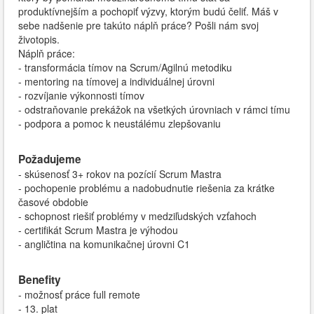
produktívnejším a pochopiť výzvy, ktorým budú čeliť. Máš v
sebe nadšenie pre takúto náplň práce? Pošli nám svoj
životopis.
Náplň práce:
- transformácia tímov na Scrum/Agilnú metodiku
- mentoring na tímovej a individuálnej úrovni
- rozvíjanie výkonnosti tímov
- odstraňovanie prekážok na všetkých úrovniach v rámci tímu
- podpora a pomoc k neustálému zlepšovaniu
Požadujeme
- skúsenosť 3+ rokov na pozícií Scrum Mastra
- pochopenie problému a nadobudnutie riešenia za krátke
časové obdobie
- schopnost riešiť problémy v medziľudských vzťahoch
- certifikát Scrum Mastra je výhodou
- angličtina na komunikačnej úrovni C1
Benefity
- možnosť práce full remote
- 13. plat