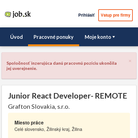
Prihlásiť
Vstup pre firmy
Úvod
Pracovné ponuky
Moje konto
×
Spoločnosť inzerujúca danú pracovnú pozíciu ukončila
jej uverejnenie.
Junior React Developer- REMOTE
Grafton Slovakia, s.r.o.
Miesto práce
Celé slovensko, Žilinský kraj, Žilina