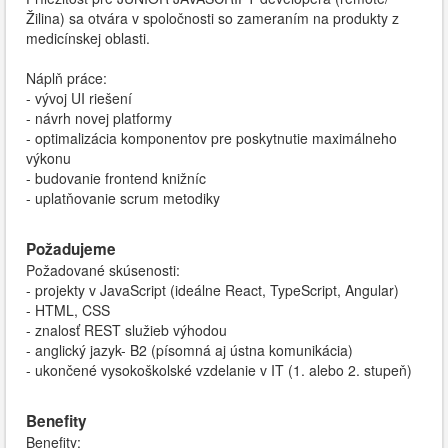
Žilina) sa otvára v spoločnosti so zameraním na produkty z
medicínskej oblasti.
Náplň práce:
- vývoj UI riešení
- návrh novej platformy
- optimalizácia komponentov pre poskytnutie maximálneho
výkonu
- budovanie frontend knižníc
- uplatňovanie scrum metodiky
Požadujeme
Požadované skúsenosti:
- projekty v JavaScript (ideálne React, TypeScript, Angular)
- HTML, CSS
- znalosť REST služieb výhodou
- anglický jazyk- B2 (písomná aj ústna komunikácia)
- ukončené vysokoškolské vzdelanie v IT (1. alebo 2. stupeň)
Benefity
Benefity: