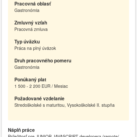
Pracovná oblasť
Gastronómia
Zmluvný vzťah
Pracovná zmluva
Typ úväzku
Práca na plný úväzok
Druh pracovného pomeru
Gastronómia
Ponúkaný plat
1 500 - 2 200 EUR / Mesiac
Požadované vzdelanie
Stredoškolské s maturitou, Vysokoškolské II. stupňa
Náplň práce
Príležitosť pre JUNIOR JAVASCRIPT developera (remote/