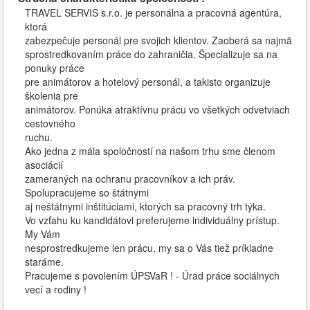
TRAVEL SERVIS s.r.o. je personálna a pracovná agentúra,
ktorá
zabezpečuje personál pre svojich klientov. Zaoberá sa najmä
sprostredkovaním práce do zahraničia. Špecializuje sa na
ponuky práce
pre animátorov a hotelový personál, a takisto organizuje
školenia pre
animátorov. Ponúka atraktívnu prácu vo všetkých odvetviach
cestovného
ruchu.
Ako jedna z mála spoločností na našom trhu sme členom
asociácií
zameraných na ochranu pracovníkov a ich práv.
Spolupracujeme so štátnymi
aj neštátnymi inštitúciami, ktorých sa pracovný trh týka.
Vo vzťahu ku kandidátovi preferujeme individuálny prístup.
My Vám
nesprostredkujeme len prácu, my sa o Vás tiež príkladne
staráme.
Pracujeme s povolením ÚPSVaR ! - Úrad práce sociálnych
vecí a rodiny !