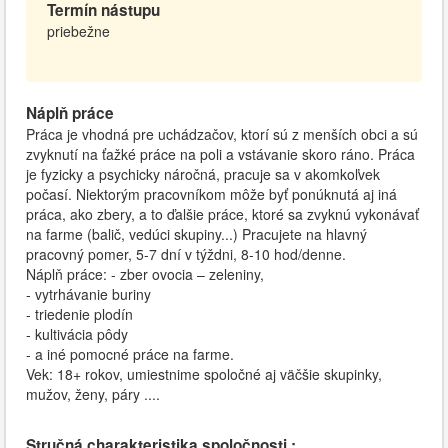
Termín nástupu
priebežne
Náplň práce
Práca je vhodná pre uchádzačov, ktorí sú z menších obci a sú
zvyknutí na ťažké práce na poli a vstávanie skoro ráno. Práca
je fyzicky a psychicky náročná, pracuje sa v akomkoľvek
počasí. Niektorým pracovníkom môže byť ponúknutá aj iná
práca, ako zbery, a to ďalšie práce, ktoré sa zvyknú vykonávať
na farme (balič, vedúci skupiny...) Pracujete na hlavný
pracovný pomer, 5-7 dní v týždni, 8-10 hod/denne.
Náplň práce: - zber ovocia – zeleniny,
- vytrhávanie buriny
- triedenie plodín
- kultivácia pôdy
- a iné pomocné práce na farme.
Vek: 18+ rokov, umiestnime spoločné aj väčšie skupinky,
mužov, ženy, páry ....
Stručná charakteristika spoločnosti :