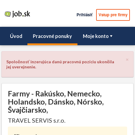
Prihlásiť
Vstup pre firmy
Úvod
Pracovné ponuky
Moje konto
×
Spoločnosť inzerujúca danú pracovnú pozíciu ukončila
jej uverejnenie.
Farmy - Rakúsko, Nemecko,
Holandsko, Dánsko, Nórsko,
Švajčiarsko,
TRAVEL SERVIS s.r.o.